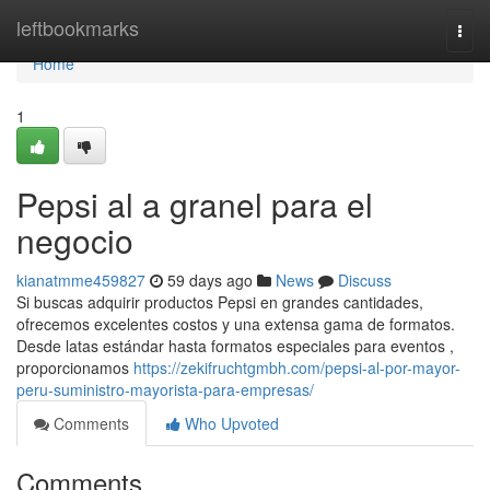
Home
leftbookmarks
Togg
navi
Home
1
Pepsi al a granel para el
negocio
kianatmme459827
59 days ago
News
Discuss
Si buscas adquirir productos Pepsi en grandes cantidades,
ofrecemos excelentes costos y una extensa gama de formatos.
Desde latas estándar hasta formatos especiales para eventos ,
proporcionamos
https://zekifruchtgmbh.com/pepsi-al-por-mayor-
peru-suministro-mayorista-para-empresas/
Comments
Who Upvoted
Comments