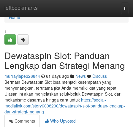
Home
leftbookmarks
Togg
navi
Home
1
Dewataspin Slot: Panduan
Lengkap dan Strategi Menang
murraylape226844
61 days ago
News
Discuss
Bermain Dewataspin Slot bisa menjadi kesempatan yang
menyenangkan, terutama jika Anda memiliki kiat yang tepat.
Ulasan ini akan menjelaskan seluk-beluk Dewataspin Slot, dari
mekanisme dasarnya hingga cara untuk
https://social-
medialink.com/story6608206/dewataspin-slot-panduan-lengkap-
dan-strategi-menang
Comments
Who Upvoted