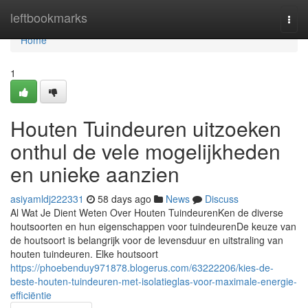
Home
leftbookmarks
Togg
navi
Home
1
Houten Tuindeuren uitzoeken
onthul de vele mogelijkheden
en unieke aanzien
asiyamldj222331
58 days ago
News
Discuss
Al Wat Je Dient Weten Over Houten TuindeurenKen de diverse
houtsoorten en hun eigenschappen voor tuindeurenDe keuze van
de houtsoort is belangrijk voor de levensduur en uitstraling van
houten tuindeuren. Elke houtsoort
https://phoebenduy971878.blogerus.com/63222206/kies-de-
beste-houten-tuindeuren-met-isolatieglas-voor-maximale-energie-
efficiëntie