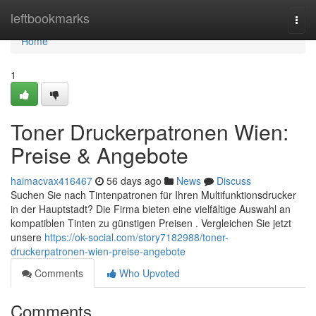
Home
leftbookmarks
Togg
navi
Home
1
Toner Druckerpatronen Wien:
Preise & Angebote
haimacvax416467
56 days ago
News
Discuss
Suchen Sie nach Tintenpatronen für Ihren Multifunktionsdrucker
in der Hauptstadt? Die Firma bieten eine vielfältige Auswahl an
kompatiblen Tinten zu günstigen Preisen . Vergleichen Sie jetzt
unsere
https://ok-social.com/story7182988/toner-
druckerpatronen-wien-preise-angebote
Comments
Who Upvoted
Comments