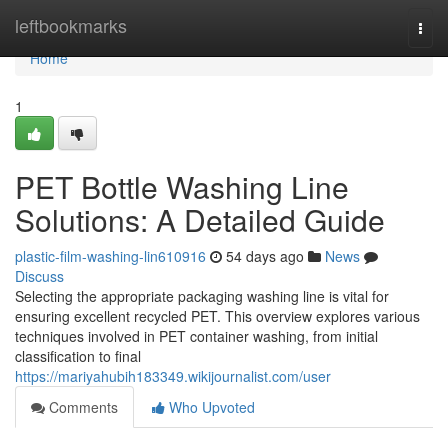
Home
leftbookmarks
Togg
navi
Home
1
PET Bottle Washing Line
Solutions: A Detailed Guide
plastic-film-washing-lin610916
54 days ago
News
Discuss
Selecting the appropriate packaging washing line is vital for
ensuring excellent recycled PET. This overview explores various
techniques involved in PET container washing, from initial
classification to final
https://mariyahubih183349.wikijournalist.com/user
Comments
Who Upvoted