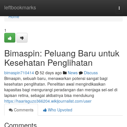
Home
leftbookmarks
Togg
navi
Home
1
Bimaspin: Peluang Baru untuk
Kesehatan Penglihatan
bimaspin710414
52 days ago
News
Discuss
Bimaspin, sebuah baru, menawarkan potensi sangat bagi
kesehatan penglihatan. Penelitian awal mengindikasikan
kapasitas bagi mengurangi peradangan dan menjaga sel-sel di
lapisan retina, sebagai akibatnya bisa mendukung
https://haarisguzo366204.wikijournalist.com/user
Comments
Who Upvoted
Comments