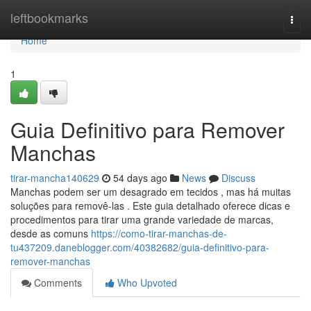
Home
leftbookmarks
Togg
navi
Home
1
Guia Definitivo para Remover
Manchas
tirar-mancha140629
54 days ago
News
Discuss
Manchas podem ser um desagrado em tecidos , mas há muitas
soluções para removê-las . Este guia detalhado oferece dicas e
procedimentos para tirar uma grande variedade de marcas,
desde as comuns
https://como-tirar-manchas-de-
tu437209.daneblogger.com/40382682/guia-definitivo-para-
remover-manchas
Comments
Who Upvoted