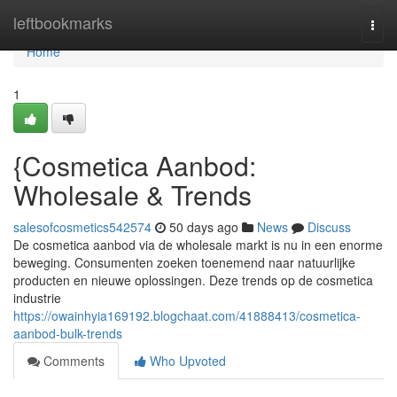
Home
leftbookmarks
Togg
navi
Home
1
{Cosmetica Aanbod:
Wholesale & Trends
salesofcosmetics542574
50 days ago
News
Discuss
De cosmetica aanbod via de wholesale markt is nu in een enorme
beweging. Consumenten zoeken toenemend naar natuurlijke
producten en nieuwe oplossingen. Deze trends op de cosmetica
industrie
https://owainhyia169192.blogchaat.com/41888413/cosmetica-
aanbod-bulk-trends
Comments
Who Upvoted